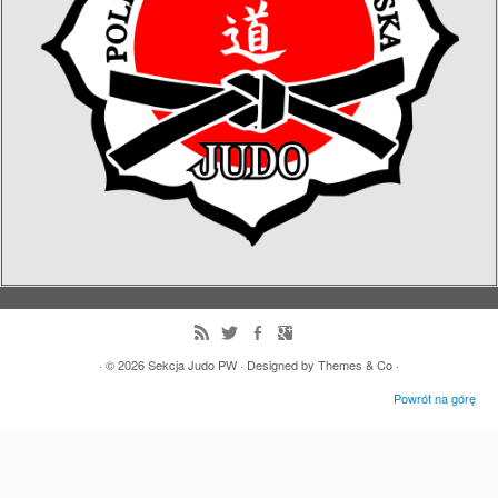
· © 2026
Sekcja Judo PW
· Designed by
Themes & Co
·
Powrót na górę