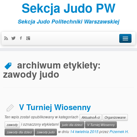
Sekcja Judo PW
Sekcja Judo Politechniki Warszawskiej
Aktualności
archiwum etykiety:
Kontakt
zawody judo
Organizowane
Szkoleniowe
Treningi
V Turniej Wiosenny
Ten wpis został opublikowany w kategoriach
AktualnoÅ›ci
Organizowane
i oznaczony etykietami
zawody
judo dla dzieci
V Turniej Wiosenny
w dniu
14 kwietnia 2015
przez
Przemek H
.
zawody dla dzieci
zawody judo