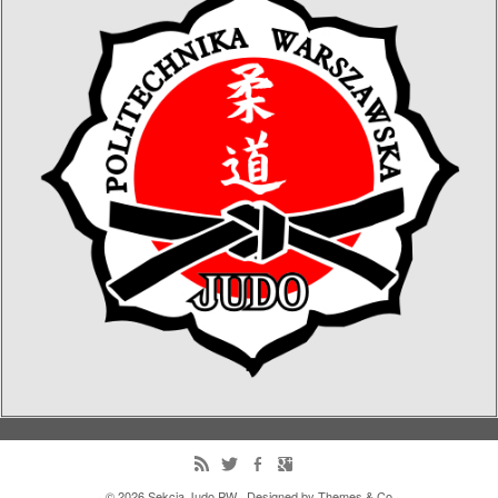
· © 2026
Sekcja Judo PW
· Designed by
Themes & Co
·