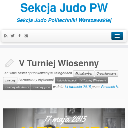
Sekcja Judo PW
Sekcja Judo Politechniki Warszawskiej
Aktualności
V Turniej Wiosenny
Kontakt
Organizowane
Ten wpis został opublikowany w kategoriach
AktualnoÅ›ci
Organizowane
i oznaczony etykietami
zawody
judo dla dzieci
V Turniej Wiosenny
Szkoleniowe
w dniu
14 kwietnia 2015
przez
Przemek H
.
zawody dla dzieci
zawody judo
Treningi