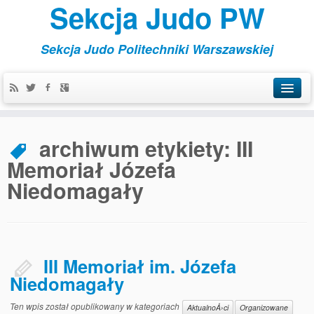
Sekcja Judo PW
Sekcja Judo Politechniki Warszawskiej
Aktualności
archiwum etykiety:
III
Kontakt
Memoriał Józefa
Organizowane
Niedomagały
Szkoleniowe
Treningi
III Memoriał im. Józefa
Niedomagały
Ten wpis został opublikowany w kategoriach
AktualnoÅ›ci
Organizowane