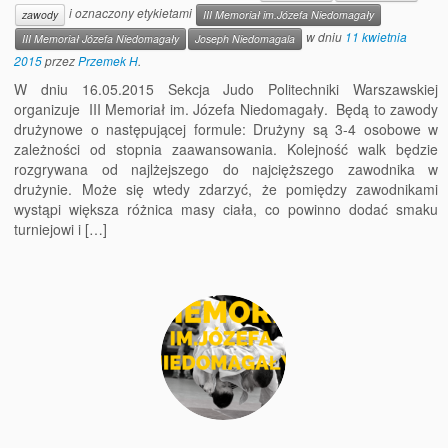
i oznaczony etykietami
zawody
III Memoriał im.Józefa Niedomagały
w dniu
11 kwietnia
III Memoriał Józefa Niedomagały
Joseph Niedomagala
2015
przez
Przemek H
.
W dniu 16.05.2015 Sekcja Judo Politechniki Warszawskiej
organizuje III Memoriał im. Józefa Niedomagały. Będą to zawody
drużynowe o następującej formule: Drużyny są 3-4 osobowe w
zależności od stopnia zaawansowania. Kolejność walk będzie
rozgrywana od najlżejszego do najcięższego zawodnika w
drużynie. Może się wtedy zdarzyć, że pomiędzy zawodnikami
wystąpi większa różnica masy ciała, co powinno dodać smaku
turniejowi i […]