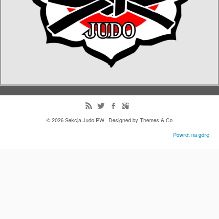
· © 2026
Sekcja Judo PW
· Designed by
Themes & Co
·
Powrót na górę