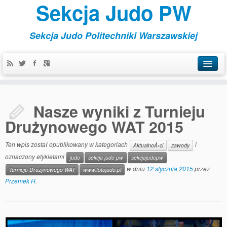
Sekcja Judo PW
Sekcja Judo Politechniki Warszawskiej
Aktualności
Nasze wyniki z Turnieju
Kontakt
Drużynowego WAT 2015
Organizowane
Ten wpis został opublikowany w kategoriach
i
AktualnoÅ›ci
zawody
Szkoleniowe
oznaczony etykietami
judo
sekcja judo pw
sekcjajudopw
Treningi
w dniu
12 stycznia 2015
przez
Turnieju Drużynowego WAT
www.fotojudo.pl
Przemek H
.