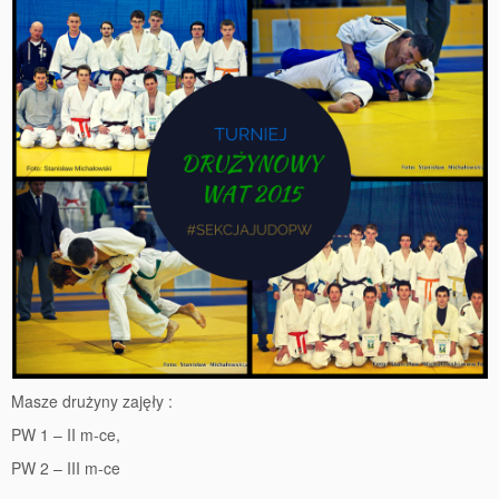
Masze drużyny zajęły :
PW 1 – II m-ce,
PW 2 – III m-ce