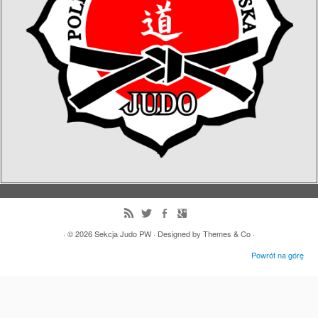
· © 2026
Sekcja Judo PW
· Designed by
Themes & Co
·
Powrót na górę