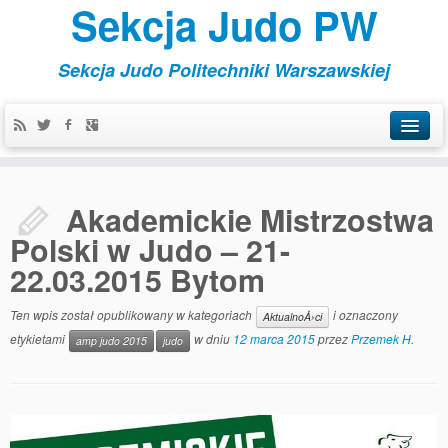
Sekcja Judo PW
Sekcja Judo Politechniki Warszawskiej
Aktualności
Akademickie Mistrzostwa
Kontakt
Polski w Judo – 21-
Organizowane
22.03.2015 Bytom
Szkoleniowe
Ten wpis został opublikowany w kategoriach
i oznaczony
AktualnoÅ›ci
Treningi
etykietami
w dniu
12 marca 2015
przez
Przemek H
.
amp judo 2015
judo