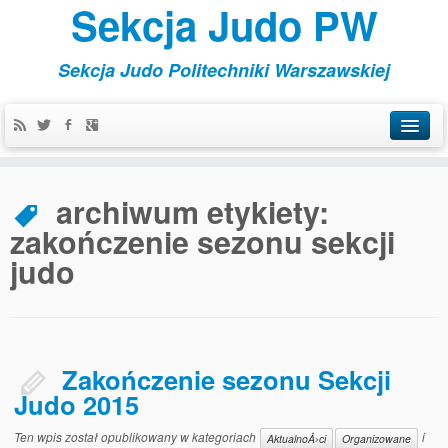
Sekcja Judo PW
Sekcja Judo Politechniki Warszawskiej
Aktualności
archiwum etykiety:
Kontakt
zakończenie sezonu sekcji
Organizowane
judo
Szkoleniowe
Treningi
Zakończenie sezonu Sekcji
Judo 2015
Ten wpis został opublikowany w kategoriach
i
AktualnoÅ›ci
Organizowane